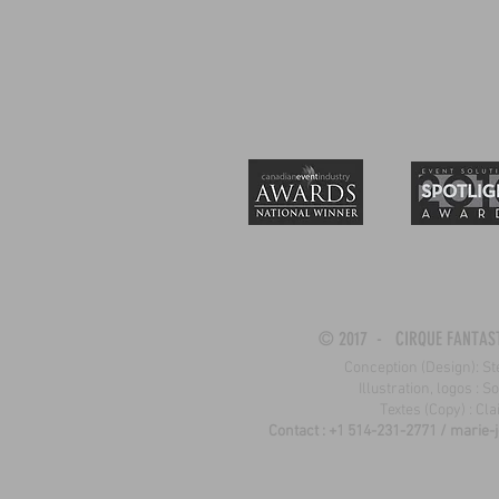
© 2017 - CIRQUE FANTAS
Conception (Design): 
Illustration, logos : 
Textes (Copy) : Cla
Contact : +1 514-231-2771 /
marie-