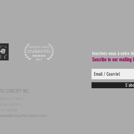
Inscrivez-vous à notre li
Suscribe to our mailing l
S'abo
TIC CONCEPT INC.
Stéphane Casta
Sophie Leclerc
ire Valade
josee@cirquefantastic.com