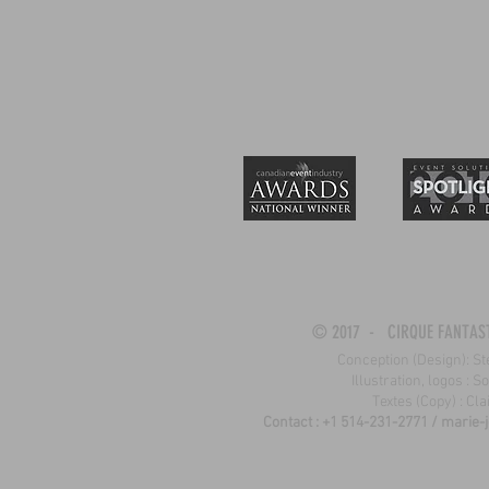
© 2017 - CIRQUE FANTAS
Conception (Design): 
Illustration, logos : 
Textes (Copy) : Cla
Contact : +1 514-231-2771 /
marie-