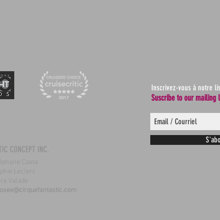
Inscrivez-vous à notre li
Suscribe to our mailing l
S'abo
TIC CONCEPT INC.
Stéphane Casta
Sophie Leclerc
ire Valade
josee@cirquefantastic.com