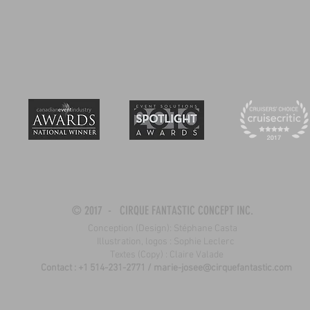
© 2017 - CIRQUE FANTASTIC CONCEPT INC.
Conception (Design): Stéphane Casta
Illustration, logos : Sophie Leclerc
Textes (Copy) : Claire Valade
Contact : +1 514-231-2771 /
marie-josee@cirquefantastic.com