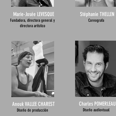
Marie-Josée LEVESQUE
Stéphanie THELLEN
Fundadora, directora general y
Coreografa
directora artístico
Charles POMERLEAU
Anouk VALLEE CHAREST
Diseño audiovisual
Diseño de producción